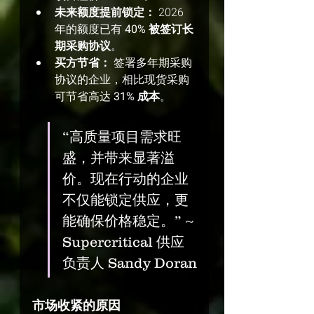
未来额度提前锁定：
 2026 
年的额度已有 
40% 被签订长
期采购协议
。
买方节省：
 签署多年期采购
协议的企业，相比现货采购
可节省高达 
31% 成本
。
“高质量项目需求旺
盛，并带来显著溢
价。现在行动的企业
不仅能锁定供应，更
能确保价格稳定。” ~ 
Supercritical 供应
负责人 Sandy Doran
市场收紧的原因