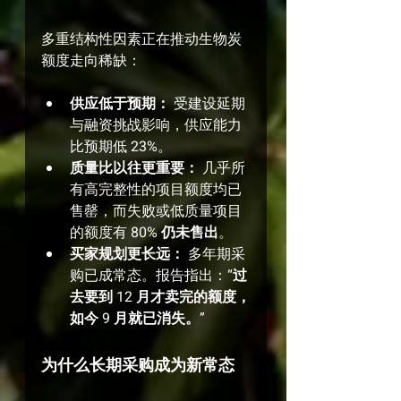
多重结构性因素正在推动生物炭
额度走向稀缺：
供应低于预期：
 受建设延期
与融资挑战影响，供应能力
比预期低 
23%
。
质量比以往更重要：
 几乎所
有高完整性的项目额度均已
售罄，而失败或低质量项目
的额度有 
80% 仍未售出
。
买家规划更长远：
 多年期采
购已成常态。报告指出：
“过
去要到 12 月才卖完的额度，
如今 9 月就已消失。”
为什么长期采购成为新常态