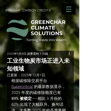
BIOCHAR . CARBON CREDITS
2025年9月8日
讀畢需時 3 分鐘
工业生物炭市场正进入未
知领域
已更新：
2025年12月1日
根据碳移除交易平台 
Supercritical
 的最新数据显示，
2025 年度的碳移除额度已有 
89% 被锁定
——相比 3 月份的 
62% 出现了大幅跃升。换句话
说，大多数 2025 年的高质量额