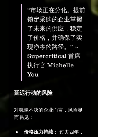
“市场正在分化。提前
锁定采购的企业掌握
了未来的供应，稳定
了价格，并确保了实
现净零的路径。” ~ 
Supercritical 首席
执行官 Michelle 
You
延迟行动的风险
对犹豫不决的企业而言，风险显
而易见：
价格压力持续：
 过去四年，